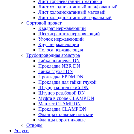
Лист горячекатанный матовый
Лист холоднокатанный шлифованный
Лист холоднокатанный матовый
Лист холоднокатанный зеркальный
Сортовой прокат
Квадрат нержавеющий
Шестигранник нержавеющий
Уголок нержавеющий
Круг нержавеющий
Полоса нержавеющая
Трубопроводная арматура
Гайка шлицевая DN
Прокладка NBR DN
Гайка глухая DN
Прокладка EPDM DN
Прокладка для гайки глухой
Штуцер конический DN
Штуцер резьбовой DN
Муфта в сборе CLAMP DN
Манжет CLAMP DN
Прокладка CLAMP DN
Фланцы стальные плоские
Фланцы воротниковые
Отводы
Услуги