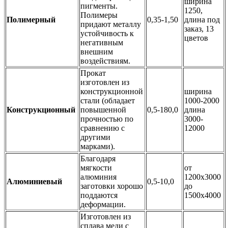
ширина
пигменты.
1250,
Полимеры
Полимерный
0,35-1,50
длина под
придают металлу
заказ, 13
устойчивость к
цветов
негативным
внешним
воздействиям.
Прокат
изготовлен из
конструкционной
ширина
стали (обладает
1000-2000
Конструкционный
повышенной
0,5-180,0
длина
прочностью по
3000-
сравнению с
12000
другими
марками).
Благодаря
мягкости
от
алюминия
1200х3000
Алюминиевый
0,5-10,0
заготовки хорошо
до
поддаются
1500х4000
деформации.
Изготовлен из
сплава меди с