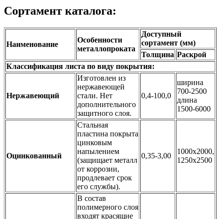
Сортамент каталога:
Доступный
Особенности
сортамент (мм)
Наименование
металлопроката
Толщина
Раскрой
Классификация
листа по виду покрытия
:
Изготовлен из
ширина
нержавеющей
700-2500
Нержавеющий
стали. Нет
0,4-100,0
длина
дополнительного
1500-6000
защитного слоя.
Стальная
пластина покрыта
цинковым
напылением
1000х2000,
Оцинкованный
0,35-3,00
(защищает металл
1250х2500
от коррозии,
продлевает срок
его службы).
В состав
полимерного слоя
входят красящие