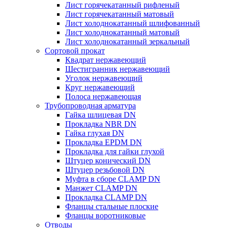
Лист горячекатанный рифленый
Лист горячекатанный матовый
Лист холоднокатанный шлифованный
Лист холоднокатанный матовый
Лист холоднокатанный зеркальный
Сортовой прокат
Квадрат нержавеющий
Шестигранник нержавеющий
Уголок нержавеющий
Круг нержавеющий
Полоса нержавеющая
Трубопроводная арматура
Гайка шлицевая DN
Прокладка NBR DN
Гайка глухая DN
Прокладка EPDM DN
Прокладка для гайки глухой
Штуцер конический DN
Штуцер резьбовой DN
Муфта в сборе CLAMP DN
Манжет CLAMP DN
Прокладка CLAMP DN
Фланцы стальные плоские
Фланцы воротниковые
Отводы