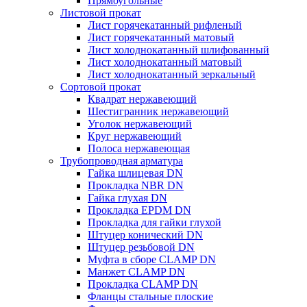
Прямоугольные
Листовой прокат
Лист горячекатанный рифленый
Лист горячекатанный матовый
Лист холоднокатанный шлифованный
Лист холоднокатанный матовый
Лист холоднокатанный зеркальный
Сортовой прокат
Квадрат нержавеющий
Шестигранник нержавеющий
Уголок нержавеющий
Круг нержавеющий
Полоса нержавеющая
Трубопроводная арматура
Гайка шлицевая DN
Прокладка NBR DN
Гайка глухая DN
Прокладка EPDM DN
Прокладка для гайки глухой
Штуцер конический DN
Штуцер резьбовой DN
Муфта в сборе CLAMP DN
Манжет CLAMP DN
Прокладка CLAMP DN
Фланцы стальные плоские