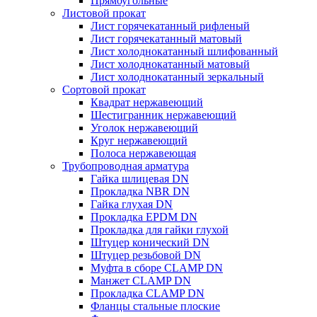
Прямоугольные
Листовой прокат
Лист горячекатанный рифленый
Лист горячекатанный матовый
Лист холоднокатанный шлифованный
Лист холоднокатанный матовый
Лист холоднокатанный зеркальный
Сортовой прокат
Квадрат нержавеющий
Шестигранник нержавеющий
Уголок нержавеющий
Круг нержавеющий
Полоса нержавеющая
Трубопроводная арматура
Гайка шлицевая DN
Прокладка NBR DN
Гайка глухая DN
Прокладка EPDM DN
Прокладка для гайки глухой
Штуцер конический DN
Штуцер резьбовой DN
Муфта в сборе CLAMP DN
Манжет CLAMP DN
Прокладка CLAMP DN
Фланцы стальные плоские