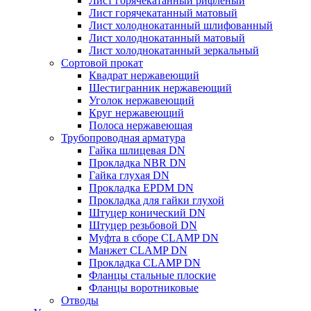
Лист горячекатанный рифленый
Лист горячекатанный матовый
Лист холоднокатанный шлифованный
Лист холоднокатанный матовый
Лист холоднокатанный зеркальный
Сортовой прокат
Квадрат нержавеющий
Шестигранник нержавеющий
Уголок нержавеющий
Круг нержавеющий
Полоса нержавеющая
Трубопроводная арматура
Гайка шлицевая DN
Прокладка NBR DN
Гайка глухая DN
Прокладка EPDM DN
Прокладка для гайки глухой
Штуцер конический DN
Штуцер резьбовой DN
Муфта в сборе CLAMP DN
Манжет CLAMP DN
Прокладка CLAMP DN
Фланцы стальные плоские
Фланцы воротниковые
Отводы