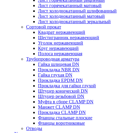
Лист горячекатанный рифленый
Лист горячекатанный матовый
Лист холоднокатанный шлифованный
Лист холоднокатанный матовый
Лист холоднокатанный зеркальный
Сортовой прокат
Квадрат нержавеющий
Шестигранник нержавеющий
Уголок нержавеющий
Круг нержавеющий
Полоса нержавеющая
Трубопроводная арматура
Гайка шлицевая DN
Прокладка NBR DN
Гайка глухая DN
Прокладка EPDM DN
Прокладка для гайки глухой
Штуцер конический DN
Штуцер резьбовой DN
Муфта в сборе CLAMP DN
Манжет CLAMP DN
Прокладка CLAMP DN
Фланцы стальные плоские
Фланцы воротниковые
Отводы