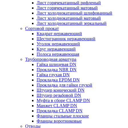
Лист горячекатанный рифленый
Лист горячекатанный матовый
Лист холоднокатанный шлифованный
Лист холоднокатанный матовый
Лист холоднокатанный зеркальный
Сортовой прокат
Квадрат нержавеющий
Шестигранник нержавеющий
Уголок нержавеющий
Круг нержавеющий
Полоса нержавеющая
Трубопроводная арматура
Гайка шлицевая DN
Прокладка NBR DN
Гайка глухая DN
Прокладка EPDM DN
Прокладка для гайки глухой
Штуцер конический DN
Штуцер резьбовой DN
Муфта в сборе CLAMP DN
Манжет CLAMP DN
Прокладка CLAMP DN
Фланцы стальные плоские
Фланцы воротниковые
Отводы