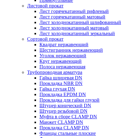
Прямоугольные
Листовой прокат
Лист горячекатанный рифленый
Лист горячекатанный матовый
Лист холоднокатанный шлифованный
Лист холоднокатанный матовый
Лист холоднокатанный зеркальный
Сортовой прокат
Квадрат нержавеющий
Шестигранник нержавеющий
Уголок нержавеющий
Круг нержавеющий
Полоса нержавеющая
Трубопроводная арматура
Гайка шлицевая DN
Прокладка NBR DN
Гайка глухая DN
Прокладка EPDM DN
Прокладка для гайки глухой
Штуцер конический DN
Штуцер резьбовой DN
Муфта в сборе CLAMP DN
Манжет CLAMP DN
Прокладка CLAMP DN
Фланцы стальные плоские