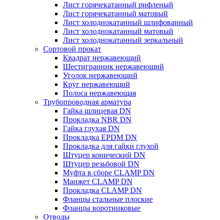
Лист горячекатанный рифленый
Лист горячекатанный матовый
Лист холоднокатанный шлифованный
Лист холоднокатанный матовый
Лист холоднокатанный зеркальный
Сортовой прокат
Квадрат нержавеющий
Шестигранник нержавеющий
Уголок нержавеющий
Круг нержавеющий
Полоса нержавеющая
Трубопроводная арматура
Гайка шлицевая DN
Прокладка NBR DN
Гайка глухая DN
Прокладка EPDM DN
Прокладка для гайки глухой
Штуцер конический DN
Штуцер резьбовой DN
Муфта в сборе CLAMP DN
Манжет CLAMP DN
Прокладка CLAMP DN
Фланцы стальные плоские
Фланцы воротниковые
Отводы