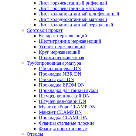
Лист горячекатанный рифленый
Лист горячекатанный матовый
Лист холоднокатанный шлифованный
Лист холоднокатанный матовый
Лист холоднокатанный зеркальный
Сортовой прокат
Квадрат нержавеющий
Шестигранник нержавеющий
Уголок нержавеющий
Круг нержавеющий
Полоса нержавеющая
Трубопроводная арматура
Гайка шлицевая DN
Прокладка NBR DN
Гайка глухая DN
Прокладка EPDM DN
Прокладка для гайки глухой
Штуцер конический DN
Штуцер резьбовой DN
Муфта в сборе CLAMP DN
Манжет CLAMP DN
Прокладка CLAMP DN
Фланцы стальные плоские
Фланцы воротниковые
Отводы