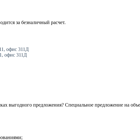
одится за безналичный расчет.
11, офис 311Д
11, офис 311Д
сках выгодного предложения? Специальное предложение на объ
бованиями;