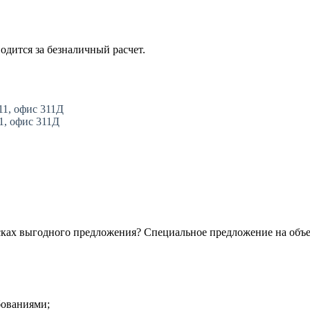
одится за безналичный расчет.
11, офис 311Д
11, офис 311Д
сках выгодного предложения? Специальное предложение на объ
бованиями;