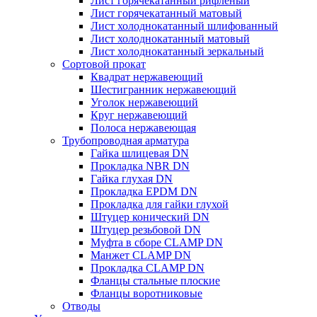
Лист горячекатанный рифленый
Лист горячекатанный матовый
Лист холоднокатанный шлифованный
Лист холоднокатанный матовый
Лист холоднокатанный зеркальный
Сортовой прокат
Квадрат нержавеющий
Шестигранник нержавеющий
Уголок нержавеющий
Круг нержавеющий
Полоса нержавеющая
Трубопроводная арматура
Гайка шлицевая DN
Прокладка NBR DN
Гайка глухая DN
Прокладка EPDM DN
Прокладка для гайки глухой
Штуцер конический DN
Штуцер резьбовой DN
Муфта в сборе CLAMP DN
Манжет CLAMP DN
Прокладка CLAMP DN
Фланцы стальные плоские
Фланцы воротниковые
Отводы