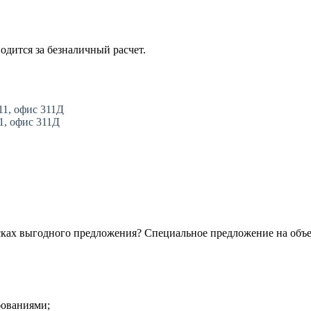
одится за безналичный расчет.
11, офис 311Д
11, офис 311Д
сках выгодного предложения? Специальное предложение на объ
бованиями;