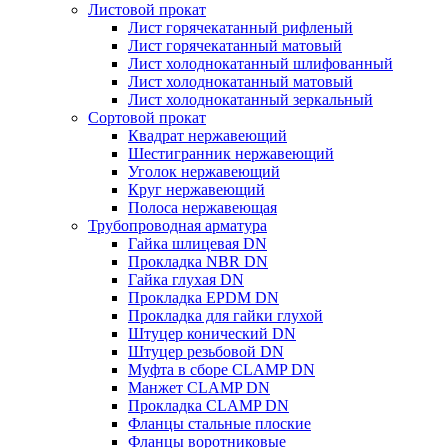
Листовой прокат
Лист горячекатанный рифленый
Лист горячекатанный матовый
Лист холоднокатанный шлифованный
Лист холоднокатанный матовый
Лист холоднокатанный зеркальный
Сортовой прокат
Квадрат нержавеющий
Шестигранник нержавеющий
Уголок нержавеющий
Круг нержавеющий
Полоса нержавеющая
Трубопроводная арматура
Гайка шлицевая DN
Прокладка NBR DN
Гайка глухая DN
Прокладка EPDM DN
Прокладка для гайки глухой
Штуцер конический DN
Штуцер резьбовой DN
Муфта в сборе CLAMP DN
Манжет CLAMP DN
Прокладка CLAMP DN
Фланцы стальные плоские
Фланцы воротниковые