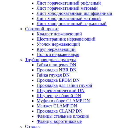
Лист горячекатанный рифленый
Лист горячекатанный матовый
Лист холоднокатанный шлифованный
Лист холоднокатанный матовый
Лист холоднокатанный зеркальный
Сортовой прокат
Квадрат нержавеющий
Шестигранник нержавеющий
Уголок нержавеющий
Круг нержавеющий
Полоса нержавеющая
Трубопроводная арматура
Гайка шлицевая DN
Прокладка NBR DN
Гайка глухая DN
Прокладка EPDM DN
Прокладка для гайки глухой
Штуцер конический DN
Штуцер резьбовой DN
Муфта в сборе CLAMP DN
Манжет CLAMP DN
Прокладка CLAMP DN
Фланцы стальные плоские
Фланцы воротниковые
Отводы