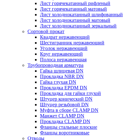
Лист горячекатанный рифленый
Лист горячекатанный матовый
Лист холоднокатанный шлифованный
Лист холоднокатанный матовый
Лист холоднокатанный зеркальный
Сортовой прокат
Квадрат нержавеющий
Шестигранник нержавеющий
Уголок нержавеющий
Круг нержавеющий
Полоса нержавеющая
Трубопроводная арматура
Гайка шлицевая DN
Прокладка NBR DN
Гайка глухая DN
Прокладка EPDM DN
Прокладка для гайки глухой
Штуцер конический DN
Штуцер резьбовой DN
Муфта в сборе CLAMP DN
Манжет CLAMP DN
Прокладка CLAMP DN
Фланцы стальные плоские
Фланцы воротниковые
Отводы