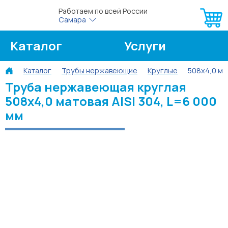
Работаем по всей России
Самара
Каталог
Услуги
Каталог
Трубы нержавеющие
Круглые
508х4,0 мат
О компании
Об оплате
Труба нержавеющая круглая
508х4,0 матовая AISI 304, L=6 000
Блог
Контакты
мм