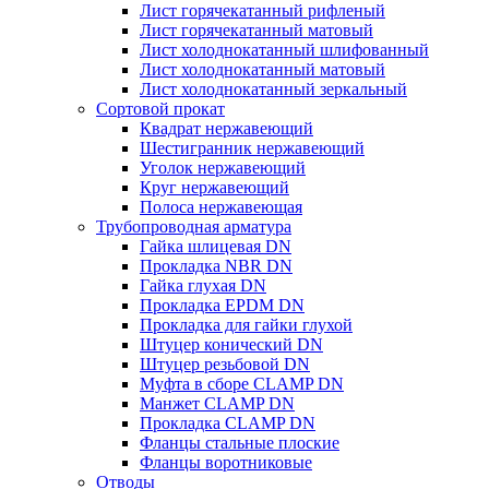
Лист горячекатанный рифленый
Лист горячекатанный матовый
Лист холоднокатанный шлифованный
Лист холоднокатанный матовый
Лист холоднокатанный зеркальный
Сортовой прокат
Квадрат нержавеющий
Шестигранник нержавеющий
Уголок нержавеющий
Круг нержавеющий
Полоса нержавеющая
Трубопроводная арматура
Гайка шлицевая DN
Прокладка NBR DN
Гайка глухая DN
Прокладка EPDM DN
Прокладка для гайки глухой
Штуцер конический DN
Штуцер резьбовой DN
Муфта в сборе CLAMP DN
Манжет CLAMP DN
Прокладка CLAMP DN
Фланцы стальные плоские
Фланцы воротниковые
Отводы