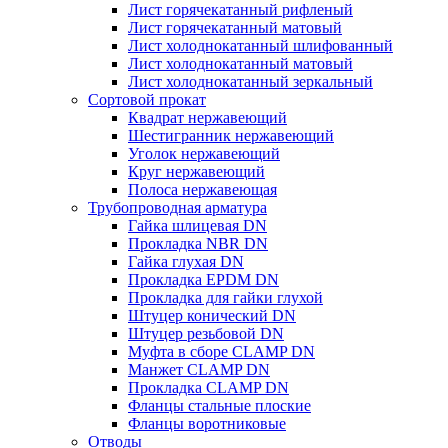
Лист горячекатанный рифленый
Лист горячекатанный матовый
Лист холоднокатанный шлифованный
Лист холоднокатанный матовый
Лист холоднокатанный зеркальный
Сортовой прокат
Квадрат нержавеющий
Шестигранник нержавеющий
Уголок нержавеющий
Круг нержавеющий
Полоса нержавеющая
Трубопроводная арматура
Гайка шлицевая DN
Прокладка NBR DN
Гайка глухая DN
Прокладка EPDM DN
Прокладка для гайки глухой
Штуцер конический DN
Штуцер резьбовой DN
Муфта в сборе CLAMP DN
Манжет CLAMP DN
Прокладка CLAMP DN
Фланцы стальные плоские
Фланцы воротниковые
Отводы