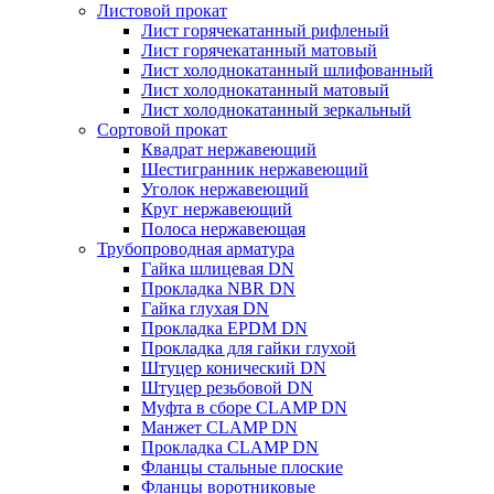
Листовой прокат
Лист горячекатанный рифленый
Лист горячекатанный матовый
Лист холоднокатанный шлифованный
Лист холоднокатанный матовый
Лист холоднокатанный зеркальный
Сортовой прокат
Квадрат нержавеющий
Шестигранник нержавеющий
Уголок нержавеющий
Круг нержавеющий
Полоса нержавеющая
Трубопроводная арматура
Гайка шлицевая DN
Прокладка NBR DN
Гайка глухая DN
Прокладка EPDM DN
Прокладка для гайки глухой
Штуцер конический DN
Штуцер резьбовой DN
Муфта в сборе CLAMP DN
Манжет CLAMP DN
Прокладка CLAMP DN
Фланцы стальные плоские
Фланцы воротниковые