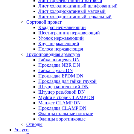
Лист горячекатанный матовый
Лист холоднокатанный шлифованный
Лист холоднокатанный матовый
Лист холоднокатанный зеркальный
Сортовой прокат
Квадрат нержавеющий
Шестигранник нержавеющий
Уголок нержавеющий
Круг нержавеющий
Полоса нержавеющая
Трубопроводная арматура
Гайка шлицевая DN
Прокладка NBR DN
Гайка глухая DN
Прокладка EPDM DN
Прокладка для гайки глухой
Штуцер конический DN
Штуцер резьбовой DN
Муфта в сборе CLAMP DN
Манжет CLAMP DN
Прокладка CLAMP DN
Фланцы стальные плоские
Фланцы воротниковые
Отводы
Услуги