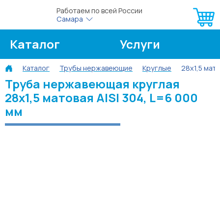
Работаем по всей России
Самара
Каталог
Услуги
Каталог
Трубы нержавеющие
Круглые
28х1,5 мато
О компании
Об оплате
Труба нержавеющая круглая
28х1,5 матовая AISI 304, L=6 000
Блог
Контакты
мм