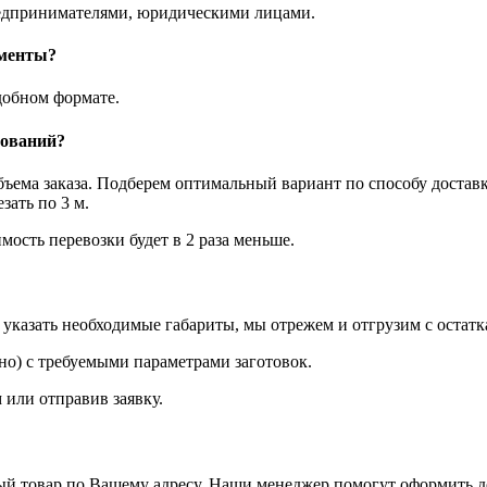
едпринимателями, юридическими лицами.
ументы?
добном формате.
нований?
объема заказа. Подберем оптимальный вариант по способу достав
ать по 3 м.
мость перевозки будет в 2 раза меньше.
казать необходимые габариты, мы отрежем и отгрузим с остатк
о) с требуемыми параметрами заготовок.
 или отправив заявку.
ый товар по Вашему адресу. Наши менеджер помогут оформить до