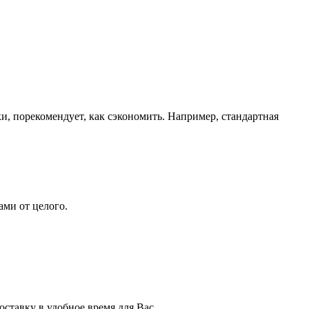
ки, порекомендует, как сэкономить. Например, стандартная
ами от целого.
ставку в удобное время для Вас.