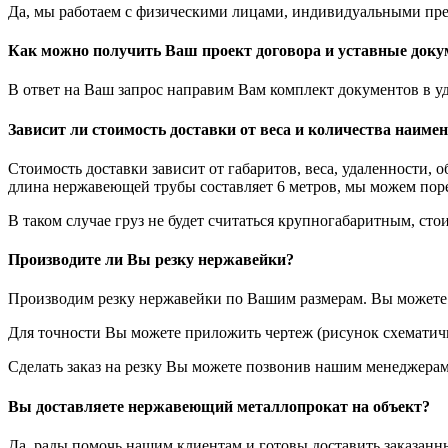
Да, мы работаем с физическими лицами, индивидуальными пр
Как можно получить Ваш проект договора и уставные док
В ответ на Ваш запрос направим Вам комплект документов в у
Зависит ли стоимость доставки от веса и количества наиме
Стоимость доставки зависит от габаритов, веса, удаленности, 
длина нержавеющей трубы составляет 6 метров, мы можем порез
В таком случае груз не будет считаться крупногабаритным, стои
Производите ли Вы резку нержавейки?
Производим резку нержавейки по Вашим размерам. Вы можете у
Для точности Вы можете приложить чертеж (рисунок схематичн
Сделать заказ на резку Вы можете позвонив нашим менеджерам
Вы доставляете нержавеющий металлопрокат на объект?
Да, рады помочь нашим клиентам и готовы доставить заказанн