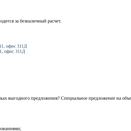
одится за безналичный расчет.
11, офис 311Д
11, офис 311Д
сках выгодного предложения? Специальное предложение на объ
бованиями;