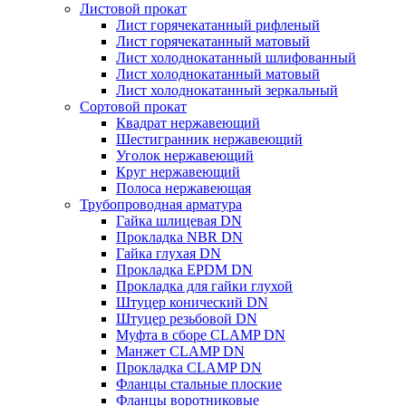
Листовой прокат
Лист горячекатанный рифленый
Лист горячекатанный матовый
Лист холоднокатанный шлифованный
Лист холоднокатанный матовый
Лист холоднокатанный зеркальный
Сортовой прокат
Квадрат нержавеющий
Шестигранник нержавеющий
Уголок нержавеющий
Круг нержавеющий
Полоса нержавеющая
Трубопроводная арматура
Гайка шлицевая DN
Прокладка NBR DN
Гайка глухая DN
Прокладка EPDM DN
Прокладка для гайки глухой
Штуцер конический DN
Штуцер резьбовой DN
Муфта в сборе CLAMP DN
Манжет CLAMP DN
Прокладка CLAMP DN
Фланцы стальные плоские
Фланцы воротниковые