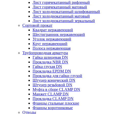
Лист горячекатанный рифленый
Лист горячекатанный матовый
Лист холоднокатанный шлифованный
Лист холоднокатанный матовый
Лист холоднокатанный зеркальный
Сортовой прокат
Квадрат нержавеющий
Шестигранник нержавеющий
Уголок нержавеющий
Круг нержавеющий
Полоса нержавеющая
Трубопроводная арматура
Гайка шлицевая DN
Прокладка NBR DN
Гайка глухая DN
Прокладка EPDM DN
Прокладка для гайки глухой
Штуцер конический DN
Штуцер резьбовой DN
Муфта в сборе CLAMP DN
Манжет CLAMP DN
Прокладка CLAMP DN
Фланцы стальные плоские
Фланцы воротниковые
Отводы