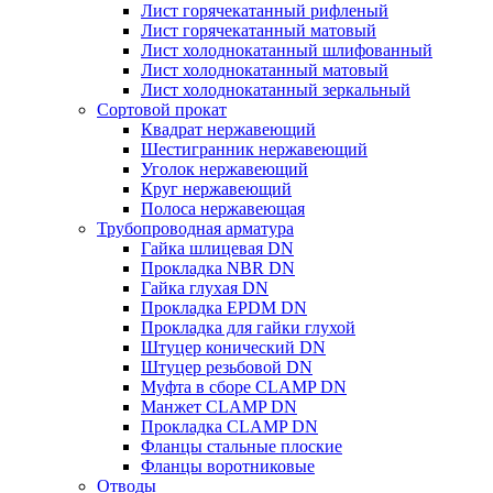
Лист горячекатанный рифленый
Лист горячекатанный матовый
Лист холоднокатанный шлифованный
Лист холоднокатанный матовый
Лист холоднокатанный зеркальный
Сортовой прокат
Квадрат нержавеющий
Шестигранник нержавеющий
Уголок нержавеющий
Круг нержавеющий
Полоса нержавеющая
Трубопроводная арматура
Гайка шлицевая DN
Прокладка NBR DN
Гайка глухая DN
Прокладка EPDM DN
Прокладка для гайки глухой
Штуцер конический DN
Штуцер резьбовой DN
Муфта в сборе CLAMP DN
Манжет CLAMP DN
Прокладка CLAMP DN
Фланцы стальные плоские
Фланцы воротниковые
Отводы