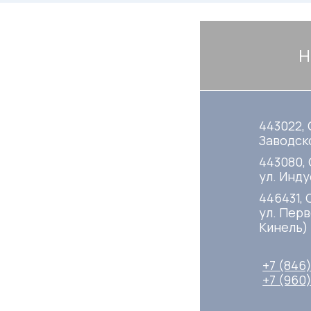
Н
443022, 
Заводско
443080,
ул. Инду
446431, 
ул. Перв
Кинель)
+7 (846
+7 (960