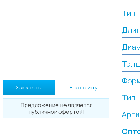
Тип 
Дли
Диа
Толщ
Форм
Заказать
В корзину
Тип 
Предложение не является
публичной офертой!
Арти
Опто