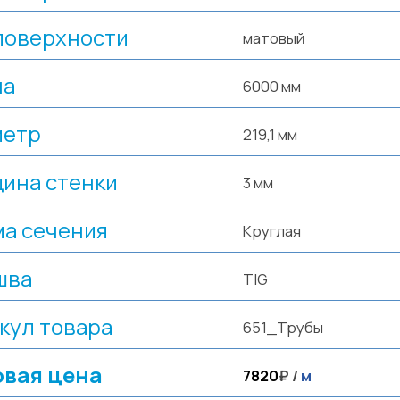
поверхности
матовый
на
6000 мм
метр
219,1 мм
ина стенки
3 мм
а сечения
Круглая
шва
TIG
кул товара
651_Трубы
вая цена
7820
₽ /
м