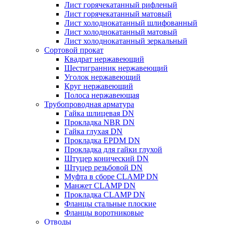
Лист горячекатанный рифленый
Лист горячекатанный матовый
Лист холоднокатанный шлифованный
Лист холоднокатанный матовый
Лист холоднокатанный зеркальный
Сортовой прокат
Квадрат нержавеющий
Шестигранник нержавеющий
Уголок нержавеющий
Круг нержавеющий
Полоса нержавеющая
Трубопроводная арматура
Гайка шлицевая DN
Прокладка NBR DN
Гайка глухая DN
Прокладка EPDM DN
Прокладка для гайки глухой
Штуцер конический DN
Штуцер резьбовой DN
Муфта в сборе CLAMP DN
Манжет CLAMP DN
Прокладка CLAMP DN
Фланцы стальные плоские
Фланцы воротниковые
Отводы