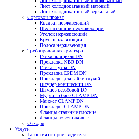
Лист холоднокатанный шлифованный
Лист холоднокатанный матовый
Лист холоднокатанный зеркальный
Сортовой прокат
Квадрат нержавеющий
Шестигранник нержавеющий
Уголок нержавеющий
Круг нержавеющий
Полоса нержавеющая
Трубопроводная арматура
Гайка шлицевая DN
Прокладка NBR DN
Гайка глухая DN
Прокладка EPDM DN
Прокладка для гайки глухой
Штуцер конический DN
Штуцер резьбовой DN
Муфта в сборе CLAMP DN
Манжет CLAMP DN
Прокладка CLAMP DN
Фланцы стальные плоские
Фланцы воротниковые
Отводы
Услуги
Гарантия от производителя