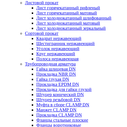
Листовой прокат
Лист горячекатанный рифленый
Лист горячекатанный матовый
Лист холоднокатанный шлифованный
Лист холоднокатанный матовый
Лист холоднокатанный зеркальный
Сортовой прокат
Квадрат нержавеющий
Шестигранник нержавеющий
Уголок нержавеющий
Круг нержавеющий
Полоса нержавеющая
Трубопроводная арматура
Гайка шлицевая DN
Прокладка NBR DN
Гайка глухая DN
Прокладка EPDM DN
Прокладка для гайки глухой
Штуцер конический DN
Штуцер резьбовой DN
Муфта в сборе CLAMP DN
Манжет CLAMP DN
Прокладка CLAMP DN
Фланцы стальные плоские
Фланцы воротниковые