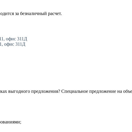
одится за безналичный расчет.
11, офис 311Д
11, офис 311Д
сках выгодного предложения? Специальное предложение на объ
бованиями;