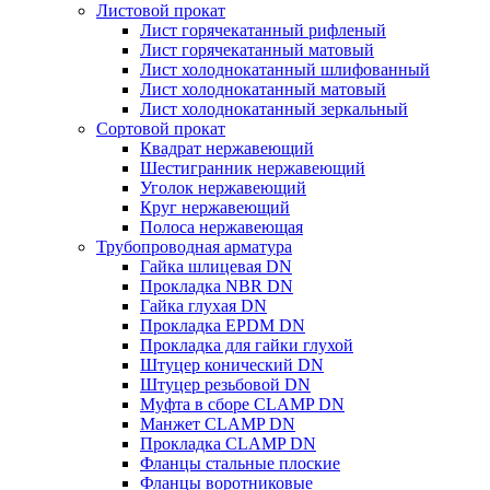
Листовой прокат
Лист горячекатанный рифленый
Лист горячекатанный матовый
Лист холоднокатанный шлифованный
Лист холоднокатанный матовый
Лист холоднокатанный зеркальный
Сортовой прокат
Квадрат нержавеющий
Шестигранник нержавеющий
Уголок нержавеющий
Круг нержавеющий
Полоса нержавеющая
Трубопроводная арматура
Гайка шлицевая DN
Прокладка NBR DN
Гайка глухая DN
Прокладка EPDM DN
Прокладка для гайки глухой
Штуцер конический DN
Штуцер резьбовой DN
Муфта в сборе CLAMP DN
Манжет CLAMP DN
Прокладка CLAMP DN
Фланцы стальные плоские
Фланцы воротниковые