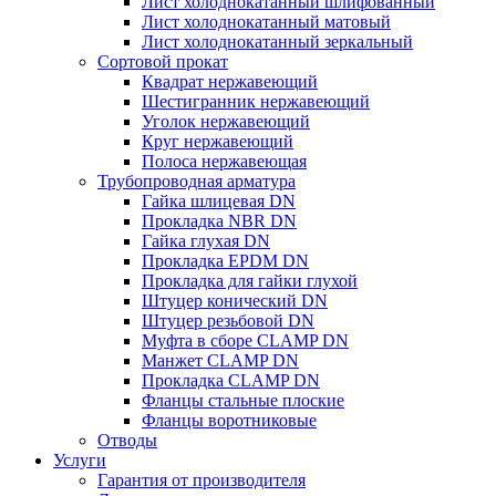
Лист холоднокатанный шлифованный
Лист холоднокатанный матовый
Лист холоднокатанный зеркальный
Сортовой прокат
Квадрат нержавеющий
Шестигранник нержавеющий
Уголок нержавеющий
Круг нержавеющий
Полоса нержавеющая
Трубопроводная арматура
Гайка шлицевая DN
Прокладка NBR DN
Гайка глухая DN
Прокладка EPDM DN
Прокладка для гайки глухой
Штуцер конический DN
Штуцер резьбовой DN
Муфта в сборе CLAMP DN
Манжет CLAMP DN
Прокладка CLAMP DN
Фланцы стальные плоские
Фланцы воротниковые
Отводы
Услуги
Гарантия от производителя