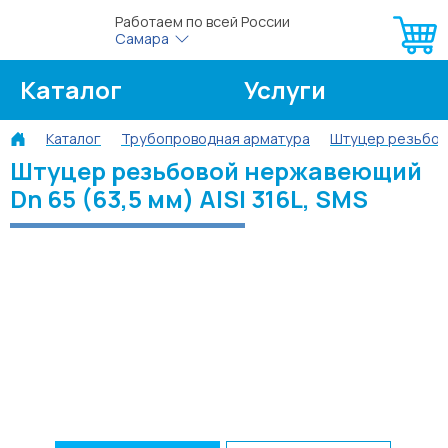
Работаем по всей России
Самара
Каталог
Услуги
Каталог
Трубопроводная арматура
Штуцер резьбов
О компании
Об оплате
Штуцер резьбовой нержавеющий
Dn 65 (63,5 мм) AISI 316L, SMS
Блог
Контакты