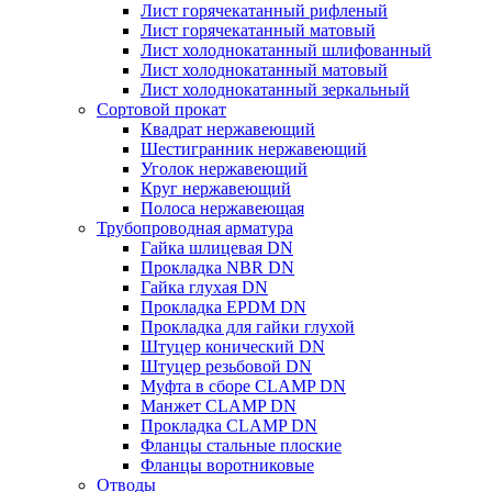
Лист горячекатанный рифленый
Лист горячекатанный матовый
Лист холоднокатанный шлифованный
Лист холоднокатанный матовый
Лист холоднокатанный зеркальный
Сортовой прокат
Квадрат нержавеющий
Шестигранник нержавеющий
Уголок нержавеющий
Круг нержавеющий
Полоса нержавеющая
Трубопроводная арматура
Гайка шлицевая DN
Прокладка NBR DN
Гайка глухая DN
Прокладка EPDM DN
Прокладка для гайки глухой
Штуцер конический DN
Штуцер резьбовой DN
Муфта в сборе CLAMP DN
Манжет CLAMP DN
Прокладка CLAMP DN
Фланцы стальные плоские
Фланцы воротниковые
Отводы