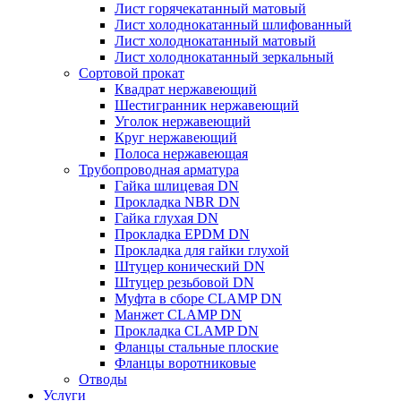
Лист горячекатанный матовый
Лист холоднокатанный шлифованный
Лист холоднокатанный матовый
Лист холоднокатанный зеркальный
Сортовой прокат
Квадрат нержавеющий
Шестигранник нержавеющий
Уголок нержавеющий
Круг нержавеющий
Полоса нержавеющая
Трубопроводная арматура
Гайка шлицевая DN
Прокладка NBR DN
Гайка глухая DN
Прокладка EPDM DN
Прокладка для гайки глухой
Штуцер конический DN
Штуцер резьбовой DN
Муфта в сборе CLAMP DN
Манжет CLAMP DN
Прокладка CLAMP DN
Фланцы стальные плоские
Фланцы воротниковые
Отводы
Услуги