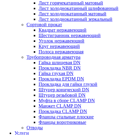
Лист горячекатанный матовый
Лист холоднокатанный шлифованный
Лист холоднокатанный матовый
Лист холоднокатанный зеркальный
Сортовой прокат
Квадрат нержавеющий
Шестигранник нержавеющий
Уголок нержавеющий
Круг нержавеющий
Полоса нержавеющая
Трубопроводная арматура
Гайка шлицевая DN
Прокладка NBR DN
Гайка глухая DN
Прокладка EPDM DN
Прокладка для гайки глухой
Штуцер конический DN
Штуцер резьбовой DN
Муфта в сборе CLAMP DN
Манжет CLAMP DN
Прокладка CLAMP DN
Фланцы стальные плоские
Фланцы воротниковые
Отводы
Услуги