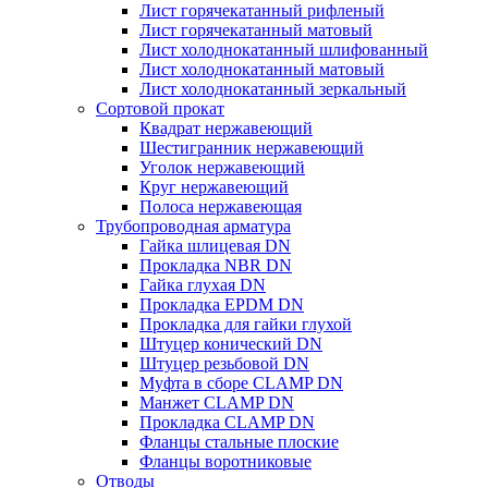
Лист горячекатанный рифленый
Лист горячекатанный матовый
Лист холоднокатанный шлифованный
Лист холоднокатанный матовый
Лист холоднокатанный зеркальный
Сортовой прокат
Квадрат нержавеющий
Шестигранник нержавеющий
Уголок нержавеющий
Круг нержавеющий
Полоса нержавеющая
Трубопроводная арматура
Гайка шлицевая DN
Прокладка NBR DN
Гайка глухая DN
Прокладка EPDM DN
Прокладка для гайки глухой
Штуцер конический DN
Штуцер резьбовой DN
Муфта в сборе CLAMP DN
Манжет CLAMP DN
Прокладка CLAMP DN
Фланцы стальные плоские
Фланцы воротниковые
Отводы