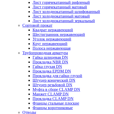
Лист горячекатанный рифленый
Лист горячекатанный матовый
Лист холоднокатанный шлифованный
Лист холоднокатанный матовый
Лист холоднокатанный зеркальный
Сортовой прокат
Квадрат нержавеющий
Шестигранник нержавеющий
Уголок нержавеющий
Круг нержавеющий
Полоса нержавеющая
Трубопроводная арматура
Гайка шлицевая DN
Прокладка NBR DN
Гайка глухая DN
Прокладка EPDM DN
Прокладка для гайки глухой
Штуцер конический DN
Штуцер резьбовой DN
Муфта в сборе CLAMP DN
Манжет CLAMP DN
Прокладка CLAMP DN
Фланцы стальные плоские
Фланцы воротниковые
Отводы