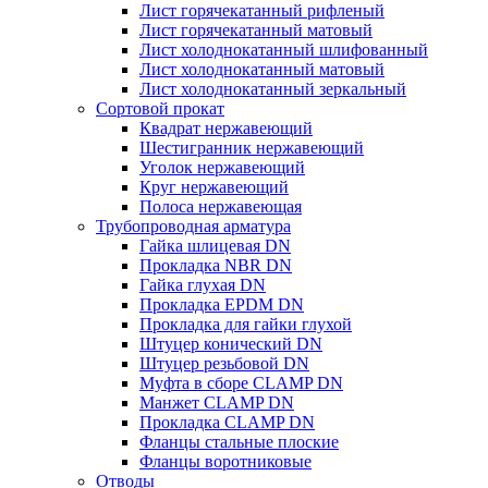
Лист горячекатанный рифленый
Лист горячекатанный матовый
Лист холоднокатанный шлифованный
Лист холоднокатанный матовый
Лист холоднокатанный зеркальный
Сортовой прокат
Квадрат нержавеющий
Шестигранник нержавеющий
Уголок нержавеющий
Круг нержавеющий
Полоса нержавеющая
Трубопроводная арматура
Гайка шлицевая DN
Прокладка NBR DN
Гайка глухая DN
Прокладка EPDM DN
Прокладка для гайки глухой
Штуцер конический DN
Штуцер резьбовой DN
Муфта в сборе CLAMP DN
Манжет CLAMP DN
Прокладка CLAMP DN
Фланцы стальные плоские
Фланцы воротниковые
Отводы