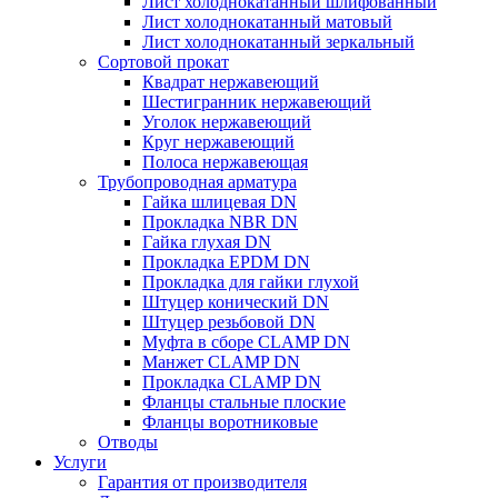
Лист холоднокатанный шлифованный
Лист холоднокатанный матовый
Лист холоднокатанный зеркальный
Сортовой прокат
Квадрат нержавеющий
Шестигранник нержавеющий
Уголок нержавеющий
Круг нержавеющий
Полоса нержавеющая
Трубопроводная арматура
Гайка шлицевая DN
Прокладка NBR DN
Гайка глухая DN
Прокладка EPDM DN
Прокладка для гайки глухой
Штуцер конический DN
Штуцер резьбовой DN
Муфта в сборе CLAMP DN
Манжет CLAMP DN
Прокладка CLAMP DN
Фланцы стальные плоские
Фланцы воротниковые
Отводы
Услуги
Гарантия от производителя