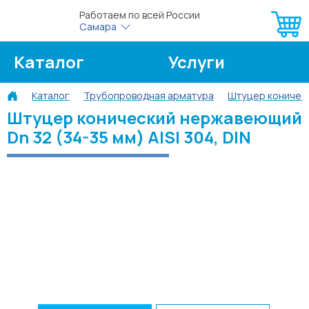
Работаем по всей России
Самара
Каталог
Услуги
Каталог
Трубопроводная арматура
Штуцер коничес
О компании
Об оплате
Штуцер конический нержавеющий
Dn 32 (34-35 мм) AISI 304, DIN
Блог
Контакты