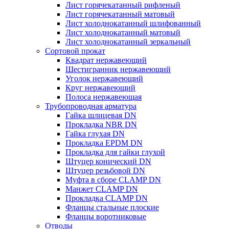
Лист горячекатанный рифленый
Лист горячекатанный матовый
Лист холоднокатанный шлифованный
Лист холоднокатанный матовый
Лист холоднокатанный зеркальный
Сортовой прокат
Квадрат нержавеющий
Шестигранник нержавеющий
Уголок нержавеющий
Круг нержавеющий
Полоса нержавеющая
Трубопроводная арматура
Гайка шлицевая DN
Прокладка NBR DN
Гайка глухая DN
Прокладка EPDM DN
Прокладка для гайки глухой
Штуцер конический DN
Штуцер резьбовой DN
Муфта в сборе CLAMP DN
Манжет CLAMP DN
Прокладка CLAMP DN
Фланцы стальные плоские
Фланцы воротниковые
Отводы