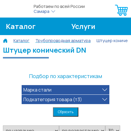
Работаем по всей России
Самара
Каталог
Услуги
Каталог
Трубопроводная арматура
Штуцер коничес
О компании
Об оплате
Штуцер конический DN
Блог
Контакты
Подбор по характеристикам
Марка стали
Подкатегория товара (т3)
Сбросить