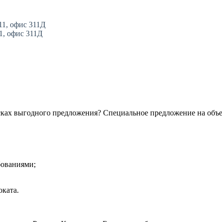
11, офис 311Д
11, офис 311Д
сках выгодного предложения? Специальное предложение на объ
бованиями;
ката.