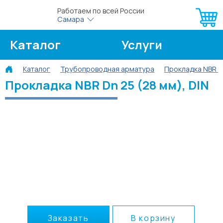
Работаем по всей России
Самара
Каталог
Услуги
Каталог
Трубопроводная арматура
Прокладка NBR 
О компании
Об оплате
Прокладка NBR Dn 25 (28 мм), DIN
Блог
Контакты
Заказать
В корзину