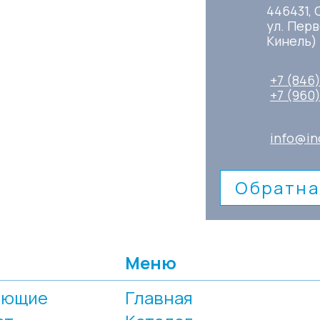
446431, 
ул. Перв
Кинель)
+7 (846
+7 (960
info@in
Обратна
Меню
еющие
Главная