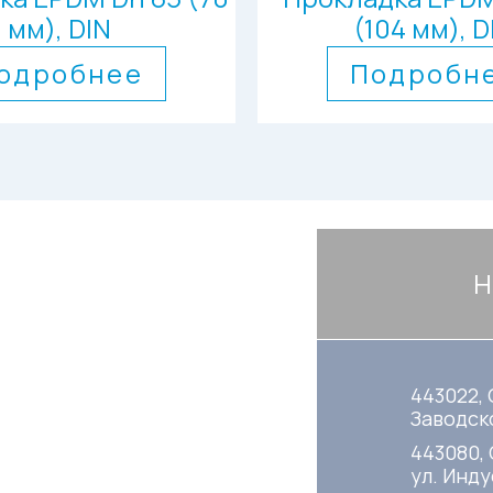
мм), DIN
(104 мм), D
одробнее
Подробн
Н
443022, 
Заводско
443080,
ул. Инду