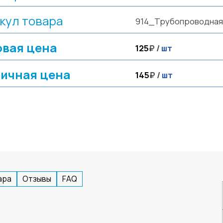
кул товара
914_Трубопроводная
вая цена
125
₽ /
шт
ичная цена
145
₽ /
шт
ара
Отзывы
FAQ