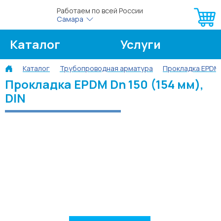
Работаем по всей России
Самара
Каталог
Услуги
Каталог
Трубопроводная арматура
Прокладка EPDM
О компании
Об оплате
Прокладка EPDM Dn 150 (154 мм),
DIN
Блог
Контакты